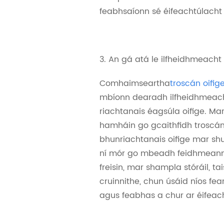
feabhsaíonn sé éifeachtúlacht 
3. An gá atá le ilfheidhmeacht
Comhaimseartha
troscán oifig
mbíonn dearadh ilfheidhmeach
riachtanais éagsúla oifige. Ma
hamháin go gcaithfidh troscán 
bhunriachtanais oifige mar sh
ní mór go mbeadh feidhmeann
freisin, mar shampla stóráil, t
cruinnithe, chun úsáid níos fea
agus feabhas a chur ar éifeach