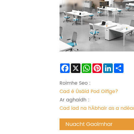
Facebook
X
WhatsApp
Pinterest
LinkedIn
Sha
Roimhe Seo :
Cad é Úsáid Pod Oifige?
Ar aghaidh :
Cad iad na hÁbhair as a ndéan
Nuacht Gaolmhar