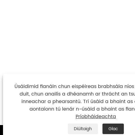
Úsáidimid fianáin chun eispéireas brabhsála níos f
duit, chun anailís a dhéanamh ar thrácht an t
inneachar a phearsantú. Trí úsáid a bhaint as
aontaíonn tú lenár n-úsáid a bhaint as fian
Príobháideachta
Diúltaigh
Glac

