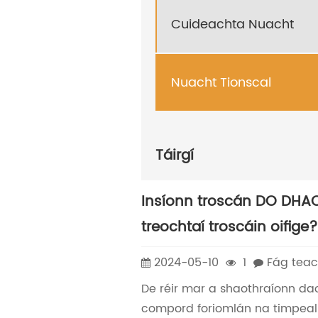
Cuideachta Nuacht
Nuacht Tionscal
Táirgí
Insíonn troscán DO DHAO
treochtaí troscáin oifige
2024-05-10
1
Fág tea
De réir mar a shaothraíonn dao
compord foriomlán na timpeall