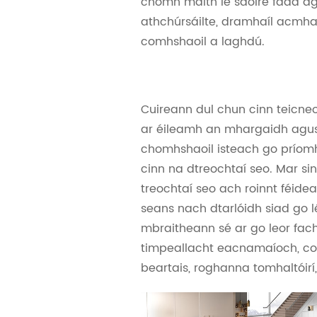
chomh maith le saolré fada a
athchúrsáilte, dramhaíl acmhai
comhshaoil ​​a laghdú.
Cuireann dul chun cinn teicneo
ar éileamh an mhargaidh agus
chomhshaoil ​​isteach go prío
cinn na dtreochtaí seo. Mar sin 
treochtaí seo ach roinnt féide
seans nach dtarlóidh siad go lé
mbraitheann sé ar go leor fac
timpeallacht eacnamaíoch, co
beartais, roghanna tomhaltóirí,