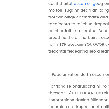
comhtháite
troscán oifige
ag éi
mó tóir. Tugann dearadh, táir
troscán oifige comhtháite aird
tacaíochta táirgí chun timpeal
comhordaithe a chruthú. Bunai
breathnuithe ar fhorbairt trosc
roinn T&F troscáin YOURWORK g
treochtaí féideartha seo a lea
1. Popularization de throscán o
I bhfianaise bharúlacha na ro
throscán T&F DO OBAIR. De réi
shaothraíonn daoine áilleach
foriomlán na timpeallachta oifi