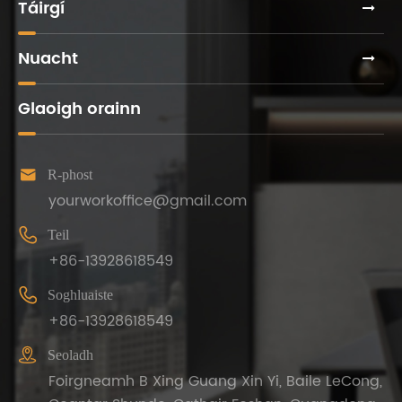
Táirgí
Nuacht
Glaoigh orainn

R-phost
yourworkoffice@gmail.com

Teil
+86-13928618549

Soghluaiste
+86-13928618549

Seoladh
Foirgneamh B Xing Guang Xin Yi, Baile LeCong,