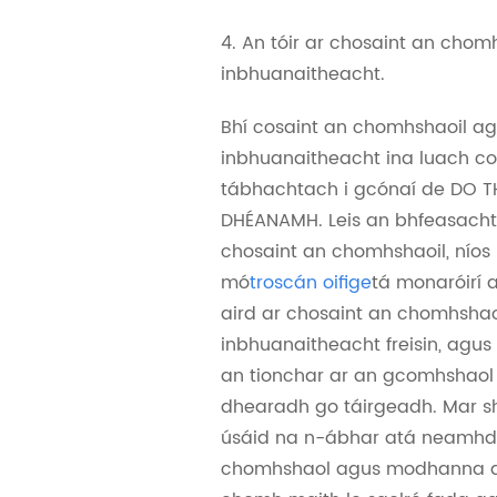
4. An tóir ar chosaint an chomh
inbhuanaitheacht.
Bhí cosaint an chomhshaoil ​​a
inbhuanaitheacht ina luach c
tábhachtach i gcónaí de DO 
DHÉANAMH. Leis an bhfeasach
chosaint an chomhshaoil, níos
mó
troscán oifige
tá monaróirí 
aird ar chosaint an chomhshaoi
inbhuanaitheacht freisin, agus 
an tionchar ar an gcomhshaol
dhearadh go táirgeadh. Mar s
úsáid na n-ábhar atá neamhd
chomhshaol agus modhanna d