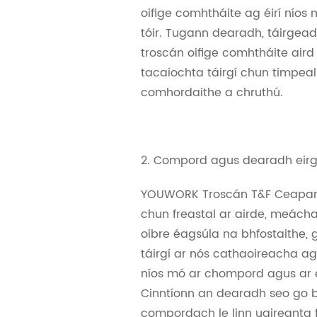
oifige comhtháite ag éirí níos
tóir. Tugann dearadh, táirgead
troscán oifige comhtháite aird
tacaíochta táirgí chun timpeal
comhordaithe a chruthú.
2. Compord agus dearadh ei
YOUWORK Troscán T&F Ceapan
chun freastal ar airde, meácha
oibre éagsúla na bhfostaithe,
táirgí ar nós cathaoireacha a
níos mó ar chompord agus ar 
Cinntíonn an dearadh seo go b
compordach le linn uaireanta 