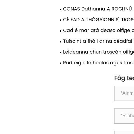
CONAS Dathanna A ROGHNÚ 
OIFIGEACH NUA
CÉ FAD A THÓGAÍONN SÍ TROS
CHUSTAIMEÚ A ULLMHÚ?
Cad é mar atá deasc oifige c
Tuiscint a fháil ar na céadfaí
maidir le troscán oifige a ch
Leideanna chun troscán oifige 
gcaithfear iad a cheated!
roghnú?
Rud éigin le heolas agus trosc
á cheannach agat
Fág te