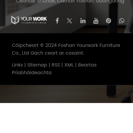
Ceantar Shunde, Cathair Foshan, Guangdong
Cóipcheart © 2024 Foshan Yourwork Furniture
Co., Ltd Gach ceart ar cosaint.
Links
|
Sitemap
|
RSS
|
XML
|
Beartas
Príobháideachta