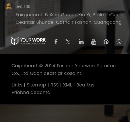

Seoladh
Foirgneamh B Xing Guang Xin Yi, Baile LeCong,
Ceantar Shunde, Cathair Foshan, Guangdong
Cóipcheart © 2024 Foshan Yourwork Furniture
Co., Ltd Gach ceart ar cosaint.
Links
|
Sitemap
|
RSS
|
XML
|
Beartas
Príobháideachta