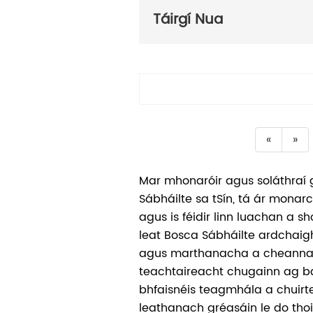
Táirgí Nua
«
»
Mar mhonaróir agus soláthraí 
Sábháilte sa tSín, tá ár monar
agus is féidir linn luachan a s
leat Bosca Sábháilte ardchaigh
agus marthanacha a cheanna
teachtaireacht chugainn ag ba
bhfaisnéis teagmhála a chuirtea
leathanach gréasáin le do thoi