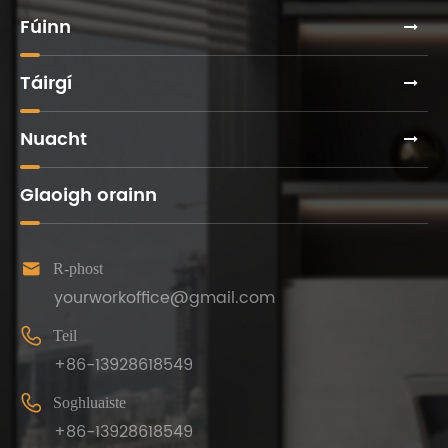
cheannach
Fúinn
chun nach
gcaithfear
Táirgí
iad a
cheated!
Nuacht
Glaoigh orainn

R-phost
yourworkoffice@gmail.com

Teil
+86-13928618549

Soghluaiste
+86-13928618549