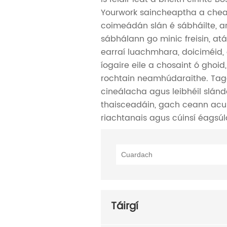
Yourwork saincheaptha a chea
coimeádán slán é sábháilte, a
sábhálann go minic freisin, at
earraí luachmhara, doiciméid, 
íogaire eile a chosaint ó ghoi
rochtain neamhúdaraithe. Ta
cineálacha agus leibhéil slán
thaisceadáin, gach ceann acu
riachtanais agus cúinsí éagsúl
Táirgí