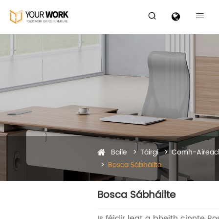


Baile
Táirgí
Comh-Aireach
Bosca Sábháilte
Bosca Sábháilte
Is féidir leat a bheith cinnte B