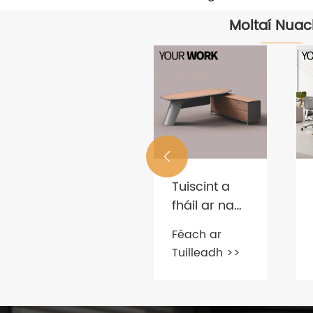
Moltaí Nuac

Cad iad na
Tuiscint a
Ábhair a
fháil ar na
Úsáidtear
céadfaí
Féach ar
Féach ar
go Coitianta
coitianta
Tuilleadh >>
Tuilleadh >>
do
seo maidir
Chathaoirligh
le troscán
Oifige?
oifige a