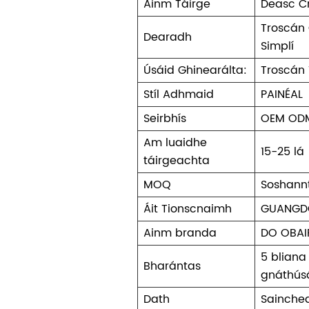
Ainm Táirge
Deasc Cr
Troscán 
Dearadh
Simplí
Úsáid Ghinearálta:
Troscán 
Stíl Adhmaid
PAINÉAL
Seirbhís
OEM OD
Am luaidhe
15-25 lá
táirgeachta
MOQ
Soshann
Áit Tionscnaimh
GUANGD
Ainm branda
DO OBAI
5 bliana
Bharántas
gnáthús
Dath
Sainche