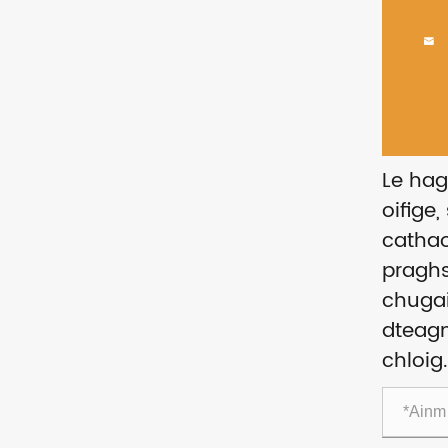

Le hag
oifige,
cathao
praghs
chugai
dteagm
chloig