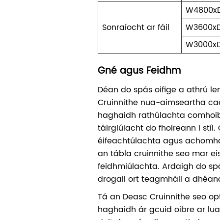
W4800x
Sonraíocht ar fáil
W3600x
W3000x
Gné agus Feidhm
Déan do spás oifige a athrú l
Cruinnithe nua-aimseartha cao
haghaidh rathúlachta comhoib
táirgiúlacht do fhoireann i stíl
éifeachtúlachta agus achomharc 
an tábla cruinnithe seo mar ei
feidhmiúlachta. Ardaigh do sp
drogall ort teagmháil a dhéan
Tá an Deasc Cruinnithe seo op
haghaidh ár gcuid oibre ar lu