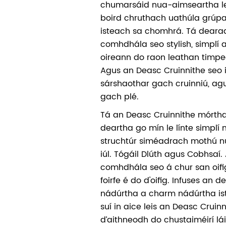
chumarsáid nua-aimseartha le 
boird chruthach uathúla grúp
isteach sa chomhrá. Tá deara
comhdhála seo stylish, simplí a
oireann do raon leathan timpea
Agus an Deasc Cruinnithe seo i
sárshaothar gach cruinniú, ag
gach plé.
Tá an Deasc Cruinnithe mórth
deartha go mín le línte simplí
struchtúr siméadrach mothú n
iúl. Tógáil Dlúth agus Cobhsaí.
comhdhála seo á chur san oifig
foirfe é do d'oifig. Infuses an d
nádúrtha a charm nádúrtha ist
suí in aice leis an Deasc Cruinn
d’aithneodh do chustaiméirí l