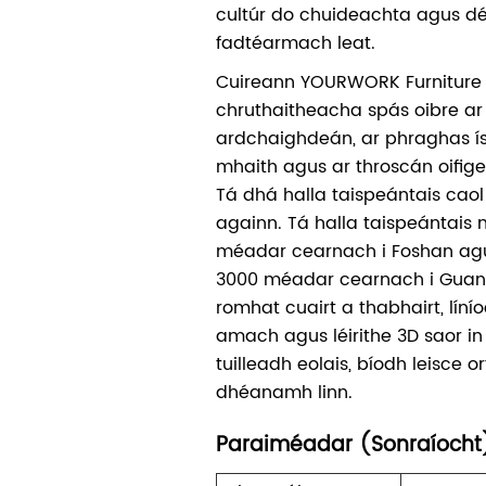
cultúr do chuideachta agus d
fadtéarmach leat.
Cuireann YOURWORK Furniture 
chruthaitheacha spás oibre ar 
ardchaighdeán, ar phraghas íse
mhaith agus ar throscán oifig
Tá dhá halla taispeántais caol
againn. Tá halla taispeántais
méadar cearnach i Foshan agu
3000 méadar cearnach i Guangz
romhat cuairt a thabhairt, lín
amach agus léirithe 3D saor in
tuilleadh eolais, bíodh leisce 
dhéanamh linn.
Paraiméadar (Sonraíocht