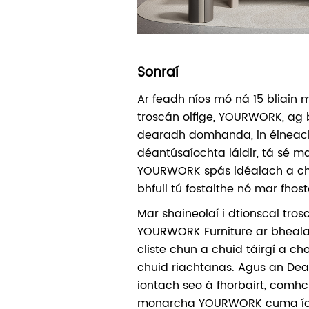
Sonraí
Ar feadh níos mó ná 15 bliain
troscán oifige, YOURWORK, ag 
dearadh domhanda, in éineach
déantúsaíochta láidir, tá sé 
YOURWORK spás idéalach a chr
bhfuil tú fostaithe nó mar fhostó
Mar shaineolaí i dtionscal tros
YOURWORK Furniture ar bheal
cliste chun a chuid táirgí a c
chuid riachtanas. Agus an Dea
iontach seo á fhorbairt, comh
monarcha YOURWORK cuma íost