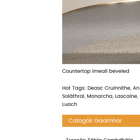
Countertop imeall beveled
Hot Tags: Deasc Cruinnithe, An 
Soláthraí, Monarcha, Lascaine, 
Luach
Catagóir Gaolmhar