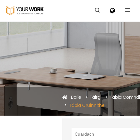


Baile
Táirgí
Tábla Comhd
Tábla Cruinnithe