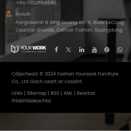
+86-13928618549

Seoladh
Foirgneamh B Xing Guang Xin Yi, Baile LeCong,
Ceantar Shunde, Cathair Foshan, Guangdong
Cóipcheart © 2024 Foshan Yourwork Furniture
Co., Ltd Gach ceart ar cosaint.
Links
|
Sitemap
|
RSS
|
XML
|
Beartas
Príobháideachta