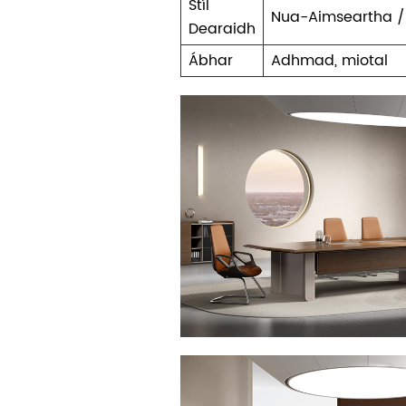
Stíl
Nua-Aimseartha /
Dearaidh
Ábhar
Adhmad, miotal