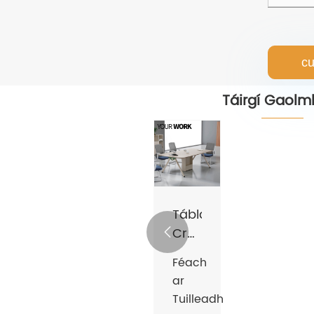
cu
Táirgí Gaolm
Tábla
Cruinnithe

Beaga
Féach
ar
Tuilleadh