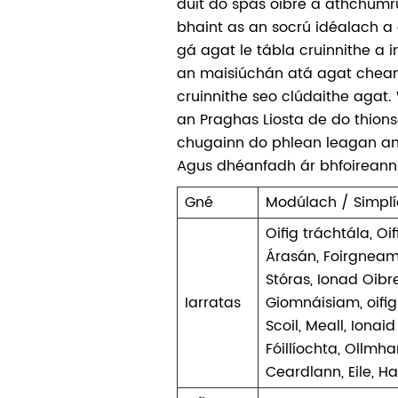
duit do spás oibre a athchumrú 
bhaint as an socrú idéalach a 
gá agat le tábla cruinnithe a i
an maisiúchán atá agat cheana
cruinnithe seo clúdaithe agat
an Praghas Liosta de do thion
chugainn do phlean leagan ama
Agus dhéanfadh ár bhfoireann a
Gné
Modúlach / Simplí
Oifig tráchtála, Oif
Árasán, Foirgneamh
Stóras, Ionad Oibre
Iarratas
Giomnáisiam, oifig
Scoil, Meall, Ionai
Fóillíochta, Ollmha
Ceardlann, Eile, Ha