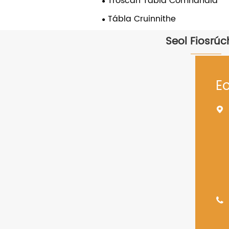
Troscán Tábla Comhdhála
Tábla Cruinnithe
Seol Fiosrú
E

