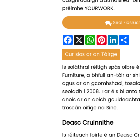
Uasghrádaigh d'atmaisféar oifi
préimhe YOURWORK.
Seol Fiosrú
Facebook
X
WhatsApp
Pinterest
LinkedIn
Sha
Cur síos ar an Táirge
Is soláthraí réitigh spás oibr
Furniture, a bhfuil an-tóir ar s
agus ar an gcomhshaol, tosaí
seoladh i 2008. Tar éis blianta
anois ar an deich gcuideachta i
troscán oifige na Síne.
Deasc Cruinnithe
Is réiteach foirfe é an Deasc C