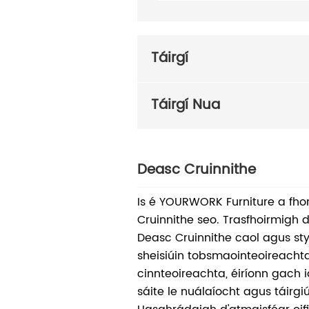
Táirgí
Táirgí Nua
Deasc Cruinnithe
Is é YOURWORK Furniture a fho
Cruinnithe seo. Trasfhoirmigh d
Deasc Cruinnithe caol agus styl
sheisiúin tobsmaointeoireacht
cinnteoireachta, éiríonn gach 
sáite le nuálaíocht agus táirgi