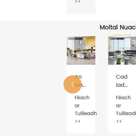
>>
Moltaí Nuac
Cad
CONAS
iad
Datha
na
A
Féach
Féach
Ábhair
ROGHN
ar
ar

a
DO
Tuilleadh
Tuillead
Úsáidtear
THrosc
>>
>>
go
OIFIGE
Coitianta
NUA
do
Chathaoirligh