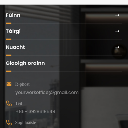
Oifige?
Fúinn
Táirgí
Nuacht
Glaoigh orainn

R-phost
yourworkoffice@gmail.com

Teil
+86-13928618549

Soghluaiste