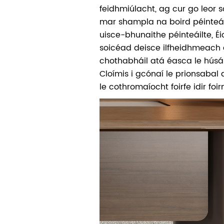
feidhmiúlacht, ag cur go leor 
mar shampla na boird péinteáil
uisce-bhunaithe péinteáilte, Éi
soicéad deisce ilfheidhmeach 
chothabháil atá éasca le húsái
Cloímis i gcónaí le prionsabal
le cothromaíocht foirfe idir fo