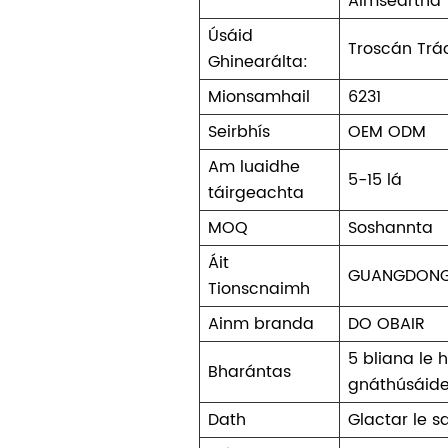
Aimseartha
Úsáid
Troscán Trá
Ghinearálta:
Mionsamhail
6231
Seirbhís
OEM ODM
Am luaidhe
5-15 lá
táirgeachta
MOQ
Soshannta
Áit
GUANGDON
Tionscnaimh
Ainm branda
DO OBAIR
5 bliana le
Bharántas
gnáthúsáid
Dath
Glactar le 