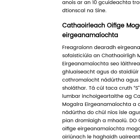
anois ar an 10 gcuideachta trosc
dtionscal na Síne.
Cathaoirleach Oifige Mog
eirgeanamaíochta
Freagraíonn dearadh eirgean
sofaisticiúla an Chathaoirligh
Eirgeanamaíochta seo láithrea
ghluaiseacht agus do staidiúir
cothromaíocht nádúrtha agus 
sholáthar. Tá cúl taca cruth “S
lumbar inchoigeartaithe ag Ca
Mogalra Eirgeanamaíochta a o
nádúrtha do chúl níos ísle agu
pian dromlaigh a mhaolú. DO 
oifige eirgeanamaíochta moga
oiriúnach le haghaidh uaireant