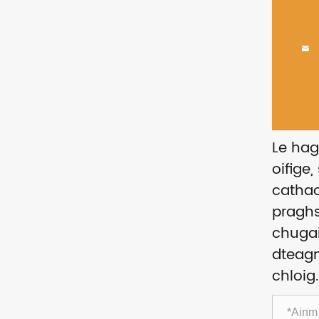

Le hag
oifige,
cathao
praghs
chugai
dteagm
chloig