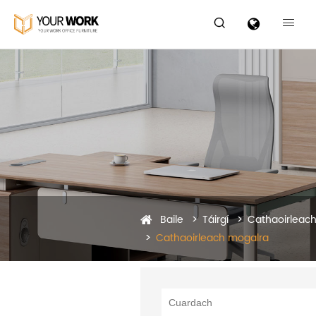


Baile
Táirgí
Cathaoirleach
Cathaoirleach mogalra