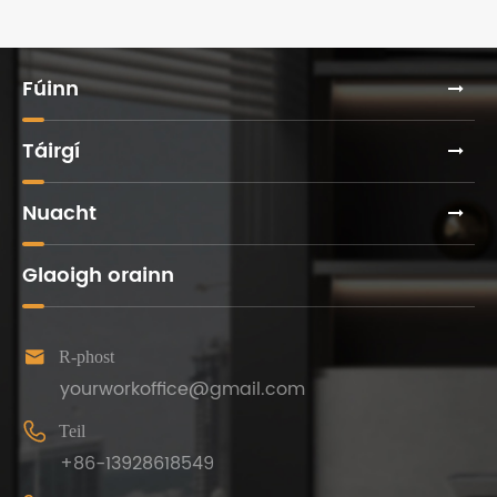
Fúinn
Táirgí
Nuacht
Glaoigh orainn

R-phost
yourworkoffice@gmail.com

Teil
+86-13928618549