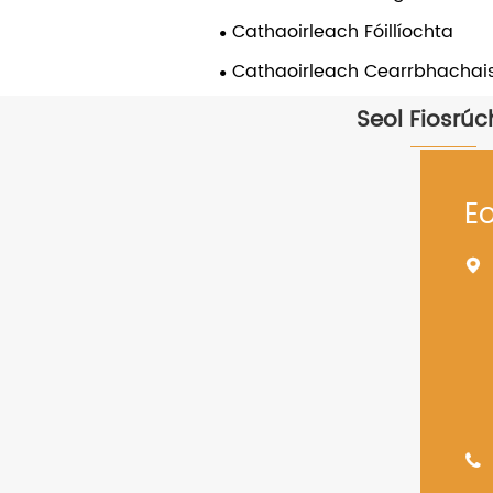
Cathaoirleach Fóillíochta
Cathaoirleach Cearrbhachai
Seol Fiosrú
E

