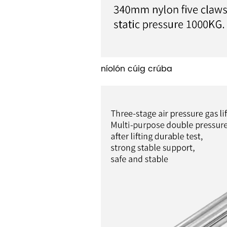
níolón cúig crúba