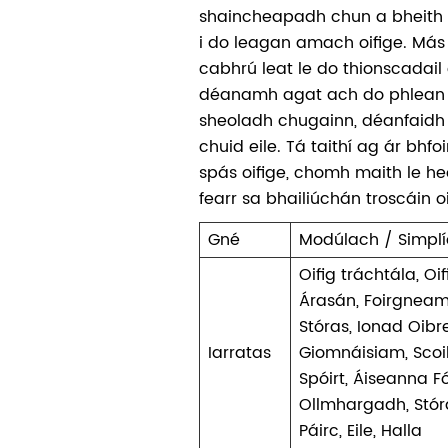
shaincheapadh chun a bheith 
i do leagan amach oifige. Más
cabhrú leat le do thionscadail oi
déanamh agat ach do phlean
sheoladh chugainn, déanfaidh 
chuid eile. Tá taithí ag ár bhfo
spás oifige, chomh maith le heo
fearr sa bhailiúchán troscáin 
Gné
Modúlach / Simplí
Oifig tráchtála, Oif
Árasán, Foirgneamh
Stóras, Ionad Oibre
Iarratas
Giomnáisiam, Scoil
Spóirt, Áiseanna Fó
Ollmhargadh, Stór
Páirc, Eile, Halla