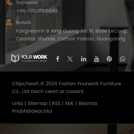

Soghluaiste
+86-13928618549

Seoladh
Foirgneamh B Xing Guang Xin Yi, Baile LeCong,
Ceantar Shunde, Cathair Foshan, Guangdong
Cóipcheart © 2024 Foshan Yourwork Furniture
Co., Ltd Gach ceart ar cosaint.
Links
|
Sitemap
|
RSS
|
XML
|
Beartas
Príobháideachta