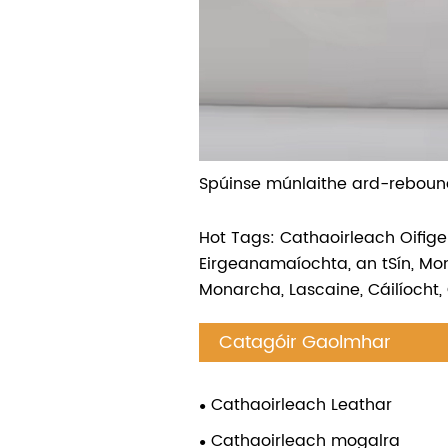
Spúinse múnlaithe ard-rebou
Hot Tags: Cathaoirleach Oifig
Eirgeanamaíochta, an tSín, Mona
Monarcha, Lascaine, Cáilíocht,
Catagóir Gaolmhar
Cathaoirleach Leathar
Cathaoirleach mogalra