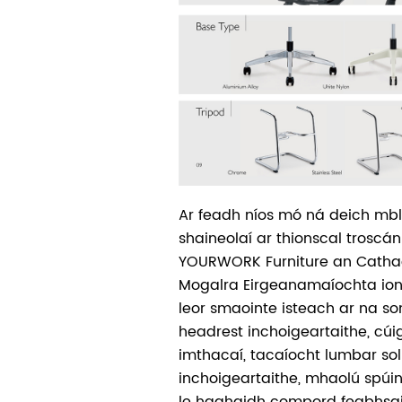
Ar feadh níos mó ná deich mb
shaineolaí ar thionscal troscán 
YOURWORK Furniture an Cathao
Mogalra Eirgeanamaíochta ion
leor smaointe isteach ar na s
headrest inchoigeartaithe, cúi
imthacaí, tacaíocht lumbar so
inchoigeartaithe, mhaolú spúi
le haghaidh compord feabhsaith