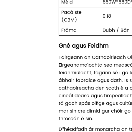
Méid
660W*660D*
Pacáiste
0.18
(CBM)
Fráma
Dubh / Bán
Gné agus Feidhm
Tairgeann an Cathaoirleach O
Eirgeanamaíochta seo meascán 
feidhmiúlacht, tagann sé i go l
ábhair fabraice agus dath. Is s
cathaoireacha den scoth é a 
cineál deasc agus timpeallacht
tá gach spás oifige agus cultúr 
mar sin creidimid gur chóir go
throscán é sin.
D'fhéadfadh ár monarcha an tr