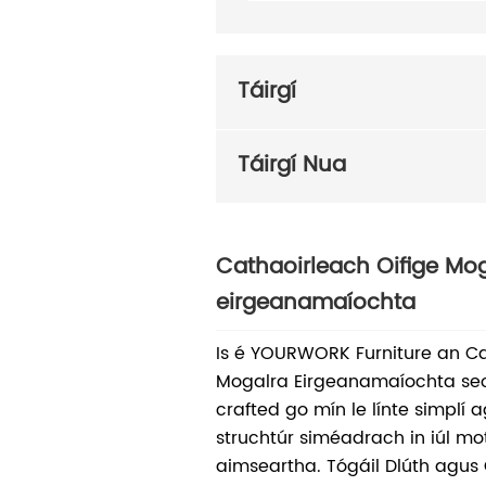
Táirgí
Táirgí Nua
Cathaoirleach Oifige Mog
eirgeanamaíochta
Is é YOURWORK Furniture an Ca
Mogalra Eirgeanamaíochta seo 
crafted go mín le línte simplí 
struchtúr siméadrach in iúl m
aimseartha. Tógáil Dlúth agus