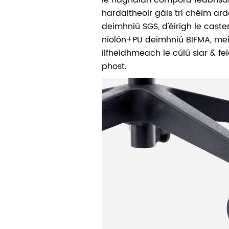
hardaitheoir gáis trí chéim a
deimhniú SGS, d'éirigh le cast
níolón+PU deimhniú BIFMA, me
ilfheidhmeach le cúlú siar & f
phost.