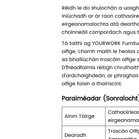
Réidh le do shuíochán a uasg
iniúchadh ar ár raon cathaoire
eirgeanamaíochta atá deartha
choinneáil compordach agus tái
Tá taithí ag YOURWORK Furnitur
oifige, chomh maith le heolas a
sa bhailiúchán troscáin oifige
D'fhéadfaimis réitigh chruthai
d'ardchaighdeán, ar phraghas 
oifige faisin a thairiscint.
Paraiméadar (Sonraíocht
Cathaoirlea
Ainm Táirge
eirgeanama
Troscán Oif
Dearadh