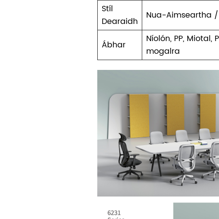
Stíl
Nua-Aimseartha /
Dearaidh
Níolón, PP, Miotal, P
Ábhar
mogalra