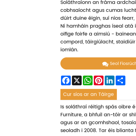
Soláthraíonn an fráma ardcha
cobhsaíocht agus cumas lucht
dúirt duine éigin, suí níos fearr,
Ní hamháin praghas íseal atá i
oifige foirfe a aimsiú - bainean
compord, táirgiúlacht, staidiúir
iomlán.
Seol Fiosrú
Facebook
X
WhatsApp
Pinterest
LinkedIn
Sha
Cur síos ar an Táirge
Is soláthraí réitigh spás oibr
Furniture, a bhfuil an-tóir ar s
agus ar an gcomhshaol, tosaí
seoladh i 2008. Tar éis blianta