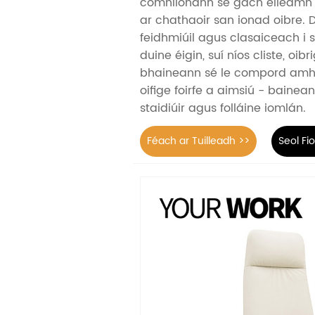
comhlíonann sé gach éileam
ar chathaoir san ionad oibre. D
feidhmiúil agus clasaiceach i st
duine éigin, suí níos cliste, oibr
bhaineann sé le compord amh
oifige foirfe a aimsiú - bainean
staidiúir agus folláine iomlán.
Féach ar Tuilleadh >>
Seol Fi