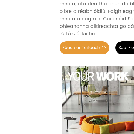
mhóra, atá deartha chun do b
oibre a réabhlóidiú. Faigh eag
mhóra a eagrú le Caibinéid Stó
phleananna ailtireachta go pái
tá tú clúdaithe.
Féach ar Tuilleadh >>
Seol Fi