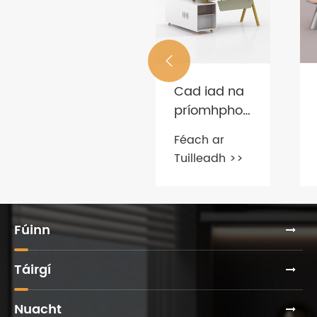

Cad é mar
Cad iad na
atá deasc
príomhphointí
oifige
chun
Féach ar
Féach ar
cáilithe?
troscán
Tuilleadh >>
Tuilleadh >>
oifige a
cheannach?
Fúinn
Táirgí
Nuacht