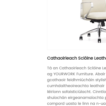
Cathaoirleach Sclóine Leath
Tá an Cathaoirleach Sclóine L
ag YOURWORK Furniture. Abair 
gcathaoir feidhmiúcháin stylish
cumhdaitheoireachta leathair
léiríonn sofaisticiúlacht. Cinnt
shuíochán eirgeanamaíochta
compord uasta le linn na n-ua