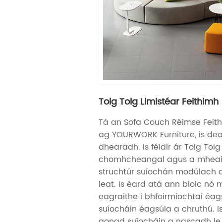
Tolg Tolg Limistéar Feithimh
Tá an Sofa Couch Réimse Feith
ag YOURWORK Furniture, is de
dhearadh. Is féidir ár Tolg Tolg
chomhcheangal agus a mheait
struchtúr suíochán modúlach a 
leat. Is éard atá ann bloic nó 
eagraithe i bhfoirmíochtaí éag
suíocháin éagsúla a chruthú. Is
aonad suíocháin a nascadh le 