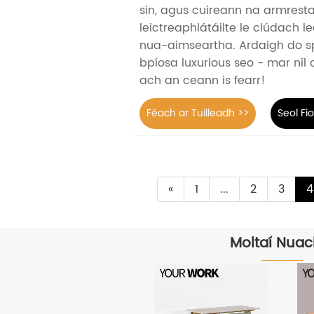
sin, agus cuireann na armrest
leictreaphlátáilte le clúdach l
nua-aimseartha. Ardaigh do sp
bpíosa luxurious seo - mar níl 
ach an ceann is fearr!
Féach ar Tuilleadh >>
Seol Fi
«
1
...
2
3
4
Moltaí Nuac