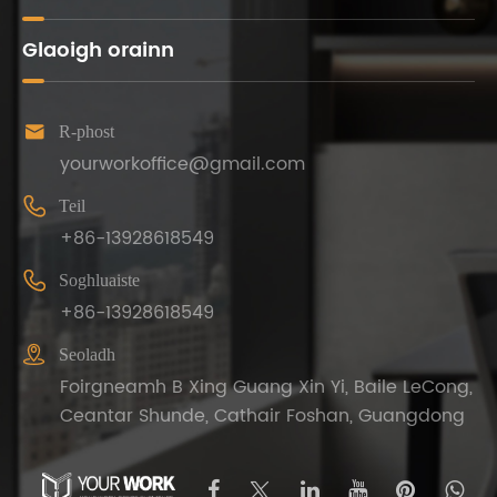
Glaoigh orainn

R-phost
yourworkoffice@gmail.com

Teil
+86-13928618549

Soghluaiste
+86-13928618549

Seoladh
Foirgneamh B Xing Guang Xin Yi, Baile LeCong,
Ceantar Shunde, Cathair Foshan, Guangdong