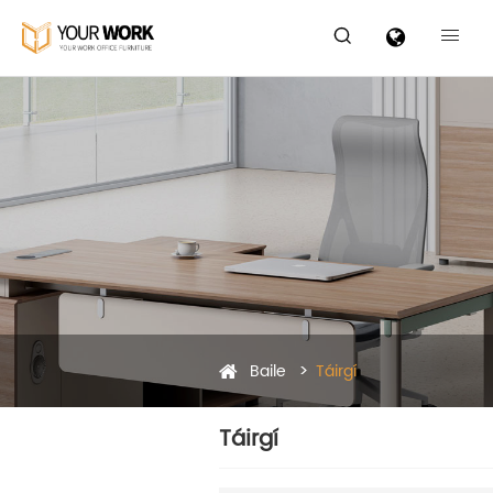


Baile
Táirgí
Táirgí