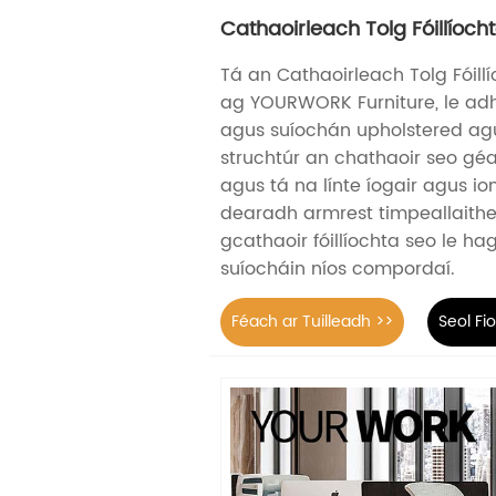
Cathaoirleach Tolg Fóillíoch
Tá an Cathaoirleach Tolg Fóill
ag YOURWORK Furniture, le ad
agus suíochán upholstered agu
struchtúr an chathaoir seo géa
agus tá na línte íogair agus i
dearadh armrest timpeallaithe
gcathaoir fóillíochta seo le ha
suíocháin níos compordaí.
Féach ar Tuilleadh >>
Seol Fi