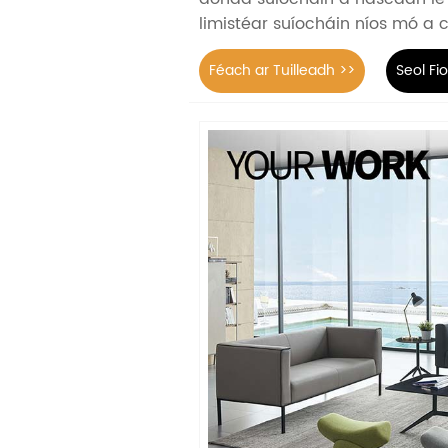
limistéar suíocháin níos mó a 
Féach ar Tuilleadh >>
Seol Fi