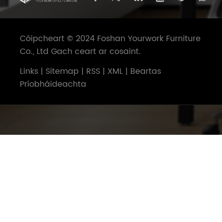
Cóipcheart © 2024 Foshan Yourwork Furniture
Co., Ltd Gach ceart ar cosaint.
Links
|
Sitemap
|
RSS
|
XML
|
Beartas
Príobháideachta