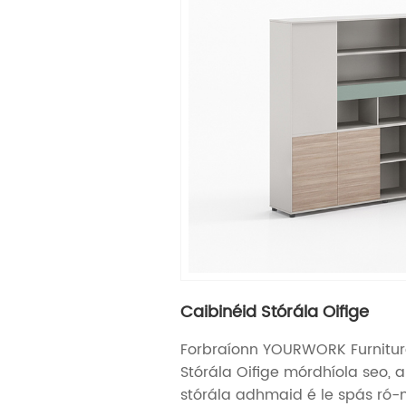
Caibinéid Stórála Oifige
Forbraíonn YOURWORK Furnitur
Stórála Oifige mórdhíola seo,
stórála adhmaid é le spás ró