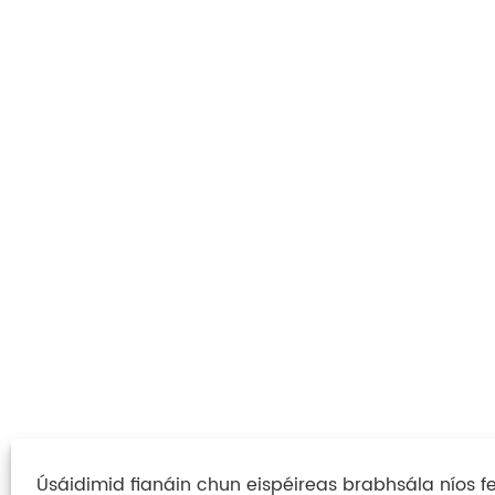
Úsáidimid fianáin chun eispéireas brabhsála níos f