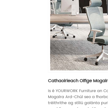
Cathaoirleach Oifige Mogalr
Is é YOURWORK Furniture an Ca
Mogalra Ard-Chúl seo a fhorba
tréithrithe ag stíliú galánta pu